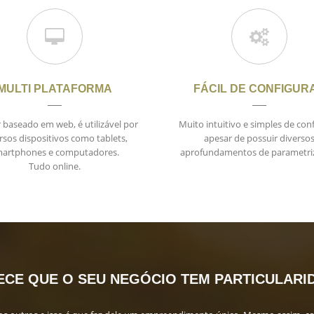
MULTI PLATAFORMA
FÁCIL DE CONFIGUR
r baseado em web, é utilizável por
Muito intuitivo e simples de con
rsos dispositivos como tablets,
apesar de possuir diverso
artphones e computadores.
aprofundamentos de parametri
Tudo online.
CE QUE O SEU NEGÓCIO TEM PARTICULARID