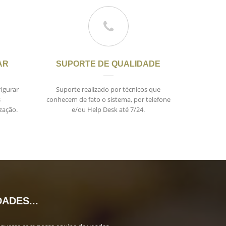
AR
SUPORTE DE QUALIDADE
figurar
Suporte realizado por técnicos que
s
conhecem de fato o sistema, por telefone
zação.
e/ou Help Desk até 7/24.
ADES...